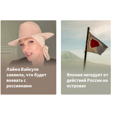
Лайма Вайкуле
В
заявила, что будет
Япония негодует от
к
воевать с
действий России на
С
россиянами
островах
с