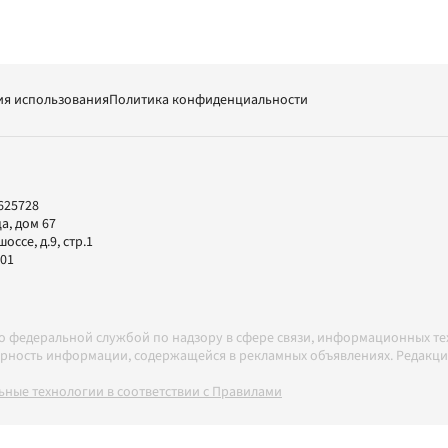
ия использования
Политика конфиденциальности
625728
а, дом 67
ссе, д.9, стр.1
-01
но федеральной службой по надзору в сфере связи, информационных т
товерность информации, содержащейся в рекламных объявлениях. Редак
ные технологии в соответствии с Правилами