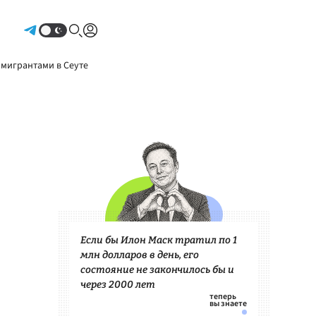
Авторизоваться
 мигрантами в Сеуте
Если бы Илон Маск тратил по 1
млн долларов в день, его
состояние не закончилось бы и
через 2000 лет