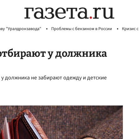
аву "Уралдронзавода"
Проблемы с бензином в России
Кризис с
 отбирают у должника
 у должника не забирают одежду и детские