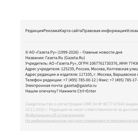
Редакция
Реклама
Карта сайта
Правовая информация
Услов
© АО «Газета.Ру» (1999-2026) – Главные новости дня
Название:
Газета.Ru
(Gazeta.Ru)
Учредитель:
АО «Газета.Ру»
, ОГРН 1067761730376, ИНН 7743
Адрес учредителя: 125239, Россия, Москва, Коптевская улиц
Адрес редакции и издателя:
117105
, г.
Москва
,
Варшавское шо
Телефон редакции:
+7 (495) 785-00-12
| Факс:
+7 (495) 785-17
Электронная почта:
gazeta@gazeta.ru
Нашли опечатку? Нажмите Ctrl+Enter
Свидетельство о регистрации СМИ Эл № ФС77-67642 выда
10.11.2016 г. Редакция не несет ответственности за дос
Информация об ограничениях
На информационном ресурсе применяются рекомендатель