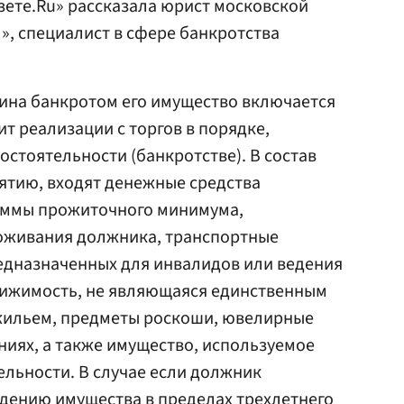
Газете.Ru» рассказала юрист московской
», специалист в сфере банкротства
нина банкротом его имущество включается
т реализации с торгов в порядке,
остоятельности (банкротстве). В состав
ятию, входят денежные средства
суммы прожиточного минимума,
роживания должника, транспортные
едназначенных для инвалидов или ведения
вижимость, не являющаяся единственным
жильем, предметы роскоши, ювелирные
аниях, а также имущество, используемое
льности. В случае если должник
дению имущества в пределах трехлетнего