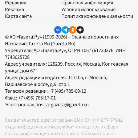
Редакция
Правовая информация
Реклама
Условия использования
Карта сайта
Политика конфиденциальности
© АО «Газета.Ру» (1999-2026) – Главные новости дня
Название:
Газета.Ru
(Gazeta.Ru)
Учредитель:
АО «Газета.Ру»
, ОГРН 1067761730376, ИНН
7743625728
Адрес учредителя: 125239, Россия, Москва, Коптевская
улица, дом 67
Адрес редакции и издателя:
117105
, г.
Москва
,
Варшавское шоссе, д.9, стр.1
Телефон редакции:
+7 (495) 785-00-12
Факс:
+7 (495) 785-17-01
Электронная почта:
gazeta@gazeta.ru
Свидетельство о регистрации СМИ Эл № ФС77-67642
выдано федеральной службой по надзору в сфере
связи, информационных технологий и массовых