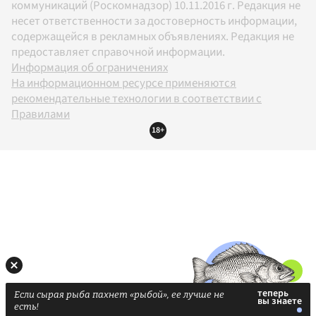
коммуникаций (Роскомнадзор) 10.11.2016 г. Редакция не
несет ответственности за достоверность информации,
содержащейся в рекламных объявлениях. Редакция не
предоставляет справочной информации.
Информация об ограничениях
На информационном ресурсе применяются
рекомендательные технологии в соответствии с
Правилами
18+
Если сырая рыба пахнет «рыбой», ее лучше не
есть!