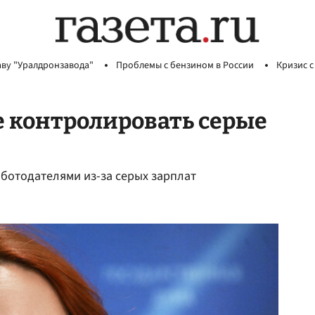
аву "Уралдронзавода"
Проблемы с бензином в России
Кризис с
е контролировать серые
аботодателями из-за серых зарплат