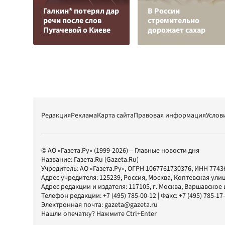
Галкин* потерял дар
В России
речи после слов
стремительно
Пугачевой о Киеве
дорожает сахар
Редакция
Реклама
Карта сайта
Правовая информация
Услов
© АО «Газета.Ру» (1999-2026) – Главные новости дня
Название:
Газета.Ru
(Gazeta.Ru)
Учредитель:
АО «Газета.Ру»
, ОГРН 1067761730376, ИНН 7743
Адрес учредителя: 125239, Россия, Москва, Коптевская улиц
Адрес редакции и издателя:
117105
, г.
Москва
,
Варшавское шо
Телефон редакции:
+7 (495) 785-00-12
| Факс:
+7 (495) 785-17
Электронная почта:
gazeta@gazeta.ru
Нашли опечатку? Нажмите Ctrl+Enter