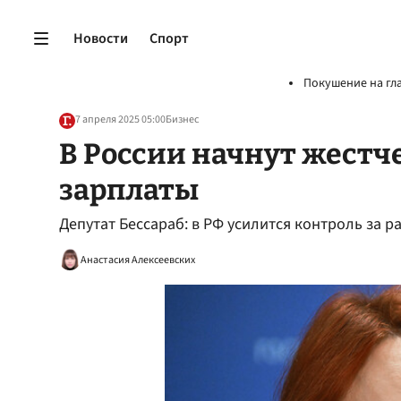
Новости
Спорт
Покушение на гл
7 апреля 2025 05:00
Бизнес
В России начнут жестч
зарплаты
Депутат Бессараб: в РФ усилится контроль за р
Анастасия Алексеевских