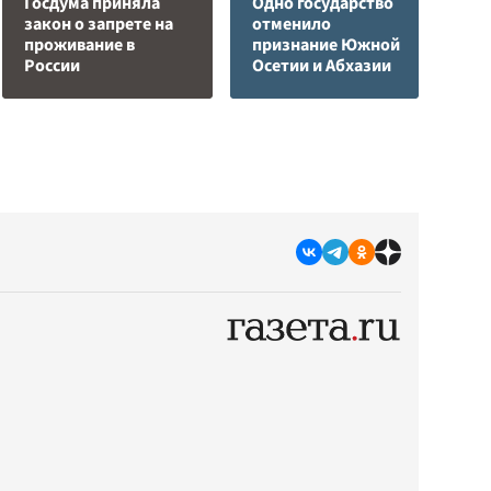
Госдума приняла
Одно государство
закон о запрете на
отменило
В
проживание в
признание Южной
в
России
Осетии и Абхазии
г