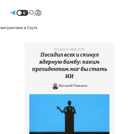
Авторизоваться
 мигрантами в Сеуте
07 августа 2026, 10:43
Посадил всех и скинул
ядерную бомбу: каким
президентом мог бы стать
ИИ
Виталий Рюмшин