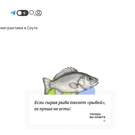
Авторизоваться
 мигрантами в Сеуте
Если сырая рыба пахнет «рыбой»,
ее лучше не есть!