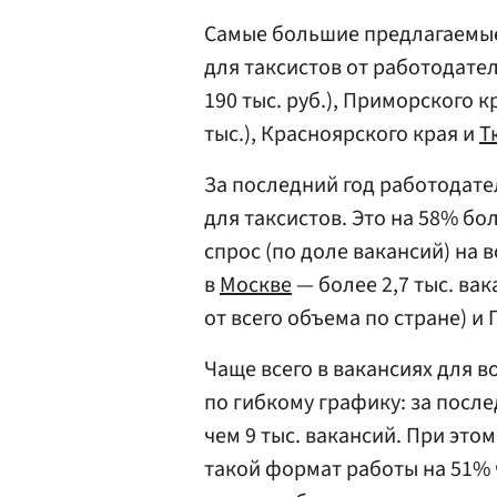
Самые большие предлагаемые
для таксистов от работодате
190 тыс. руб.), Приморского к
тыс.), Красноярского края и
Т
За последний год работодате
для таксистов. Это на 58% бо
спрос (по доле вакансий) на
в
Москве
— более 2,7 тыс. вак
от всего объема по стране) и 
Чаще всего в вакансиях для в
по гибкому графику: за после
чем 9 тыс. вакансий. При это
такой формат работы на 51% 