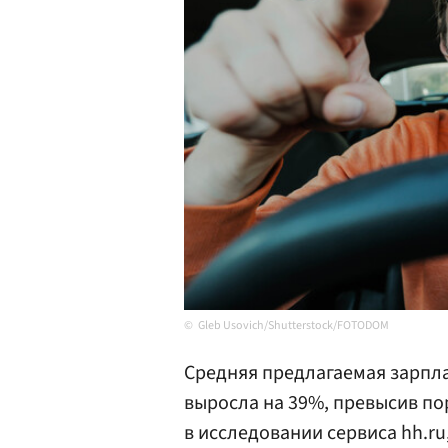
Gleb Usovich/Shutterstock/FOTODOM
Средняя предлагаемая зарпла
выросла на 39%, превысив поро
в исследовании сервиса hh.ru