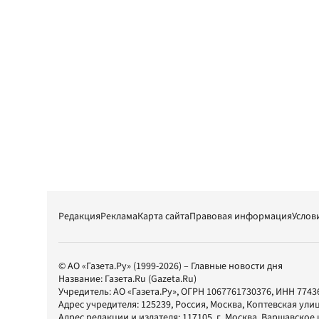
Редакция
Реклама
Карта сайта
Правовая информация
Услов
© АО «Газета.Ру» (1999-2026) – Главные новости дня
Название:
Газета.Ru
(Gazeta.Ru)
Учредитель:
АО «Газета.Ру»
, ОГРН 1067761730376, ИНН 7743
Адрес учредителя: 125239, Россия, Москва, Коптевская улиц
Адрес редакции и издателя:
117105
, г.
Москва
,
Варшавское шо