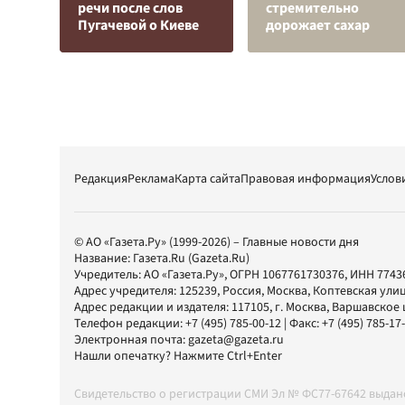
речи после слов
стремительно
Пугачевой о Киеве
дорожает сахар
Редакция
Реклама
Карта сайта
Правовая информация
Услов
© АО «Газета.Ру» (1999-2026) – Главные новости дня
Название:
Газета.Ru
(Gazeta.Ru)
Учредитель:
АО «Газета.Ру»
, ОГРН 1067761730376, ИНН 7743
Адрес учредителя: 125239, Россия, Москва, Коптевская улиц
Адрес редакции и издателя:
117105
, г.
Москва
,
Варшавское шо
Телефон редакции:
+7 (495) 785-00-12
| Факс:
+7 (495) 785-17
Электронная почта:
gazeta@gazeta.ru
Нашли опечатку? Нажмите Ctrl+Enter
Свидетельство о регистрации СМИ Эл № ФС77-67642 выда