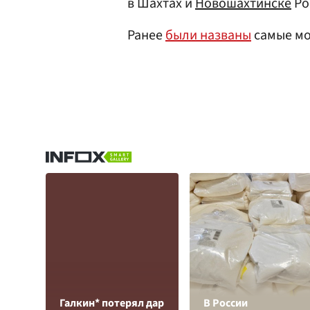
в Шахтах и
Новошахтинске
Ро
Ранее
были названы
самые мо
Галкин* потерял дар
В России