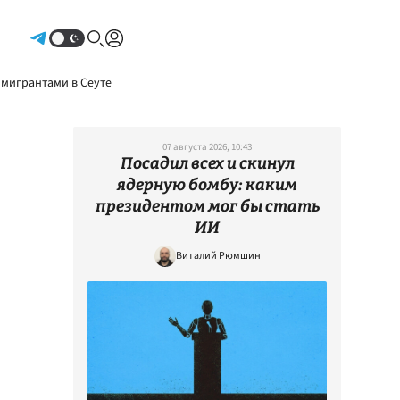
Авторизоваться
 мигрантами в Сеуте
07 августа 2026, 10:43
Посадил всех и скинул
ядерную бомбу: каким
президентом мог бы стать
ИИ
Виталий Рюмшин