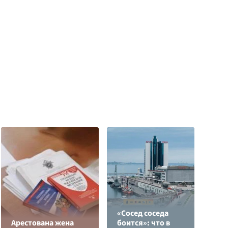
«Сосед соседа
О
Арестована жена
боится»: что в
о