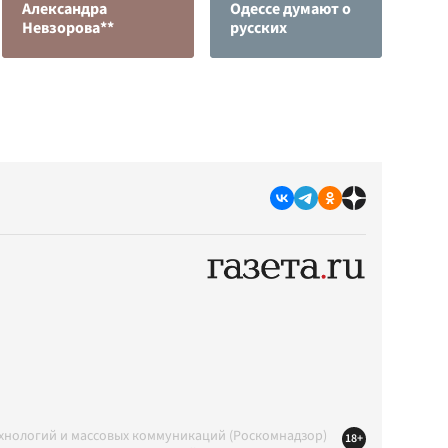
Александра
Одессе думают о
п
Невзорова**
русских
О
ехнологий и массовых коммуникаций (Роскомнадзор)
18+