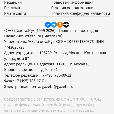
Редакция
Правовая информация
Реклама
Условия использования
Карта сайта
Политика конфиденциальности
© АО «Газета.Ру» (1999-2026) – Главные новости дня
Название:
Газета.Ru
(Gazeta.Ru)
Учредитель:
АО «Газета.Ру»
, ОГРН 1067761730376, ИНН
7743625728
Адрес учредителя: 125239, Россия, Москва, Коптевская
улица, дом 67
Адрес редакции и издателя:
117105
, г.
Москва
,
Варшавское шоссе, д.9, стр.1
Телефон редакции:
+7 (495) 785-00-12
Факс:
+7 (495) 785-17-01
Электронная почта:
gazeta@gazeta.ru
Свидетельство о регистрации СМИ Эл № ФС77-67642
выдано федеральной службой по надзору в сфере
связи, информационных технологий и массовых