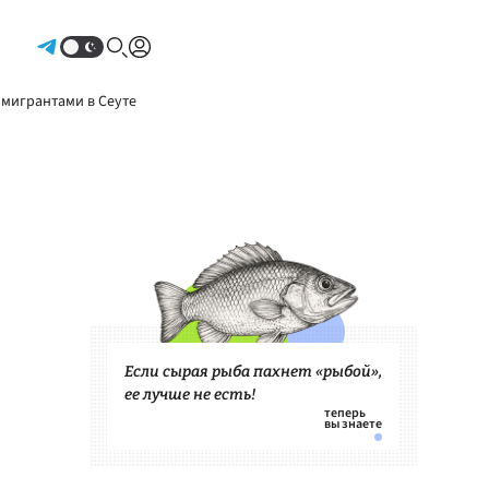
Авторизоваться
 мигрантами в Сеуте
Если сырая рыба пахнет «рыбой»,
ее лучше не есть!