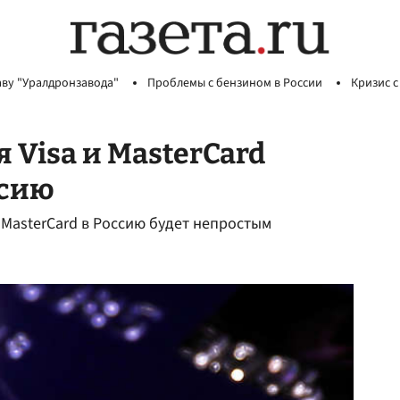
аву "Уралдронзавода"
Проблемы с бензином в России
Кризис с
 Visa и MasterCard
ссию
 MasterCard в Россию будет непростым