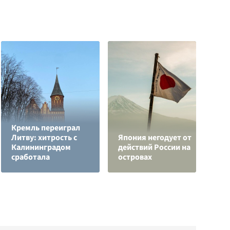
Кремль переиграл
О
Литву: хитрость с
Япония негодует от
о
Калининградом
действий России на
п
сработала
островах
О