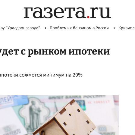
аву "Уралдронзавода"
Проблемы с бензином в России
Кризис с
будет с рынком ипотеки
 ипотеки сожмется минимум на 20%