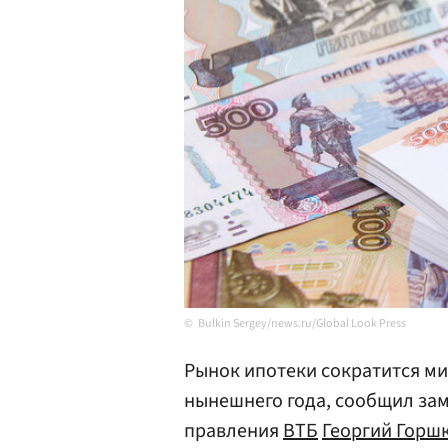
Bulkin Sergey/news.ru/Global Look Press
Рынок ипотеки сократится м
нынешнего года, сообщил за
правления
ВТБ
Георгий Горш