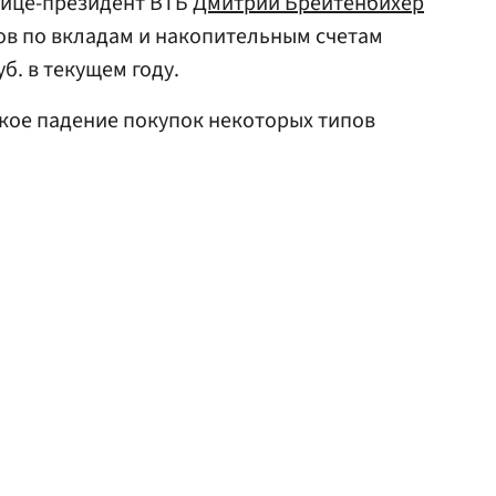
вице-президент ВТБ
Дмитрий Брейтенбихер
ов по вкладам и накопительным счетам
б. в текущем году.
кое падение покупок некоторых типов