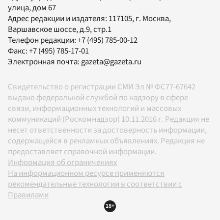
улица, дом 67
Адрес редакции и издателя:
117105
, г.
Москва
,
Варшавское шоссе, д.9, стр.1
Телефон редакции:
+7 (495) 785-00-12
Факс:
+7 (495) 785-17-01
Электронная почта:
gazeta@gazeta.ru
Свидетельство о регистрации СМИ Эл № ФС77-67642
выдано федеральной службой по надзору в сфере
связи, информационных технологий и массовых
коммуникаций (Роскомнадзор) 10.11.2016 г. Редакция не
несет ответственности за достоверность информации,
содержащейся в рекламных объявлениях. Редакция не
предоставляет справочной информации.
Информация об ограничениях
На информационном ресурсе применяются
рекомендательные технологии в соответствии с
Правилами
18+