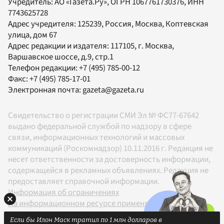
Учредитель:
АО «Газета.Ру»
, ОГРН 1067761730376, ИНН
7743625728
Адрес учредителя: 125239, Россия, Москва, Коптевская
улица, дом 67
Адрес редакции и издателя:
117105
, г.
Москва
,
Варшавское шоссе, д.9, стр.1
Телефон редакции:
+7 (495) 785-00-12
Факс:
+7 (495) 785-17-01
Электронная почта:
gazeta@gazeta.ru
Свидетельство о регистрации СМИ Эл № ФС77-67642
выдано федеральной службой по надзору в сфере
связи, информационных технологий и массовых
коммуникаций (Роскомнадзор) 10.11.2016 г. Редакция не
несет ответственности за достоверность информации,
содержащейся в рекламных объявлениях. Редакция не
предоставляет справочной информации.
Информация об ограничениях
На информационном ресурсе применяются
рекомендательные технологии в соответствии с
Если бы Илон Маск тратил по 1 млн долларов в