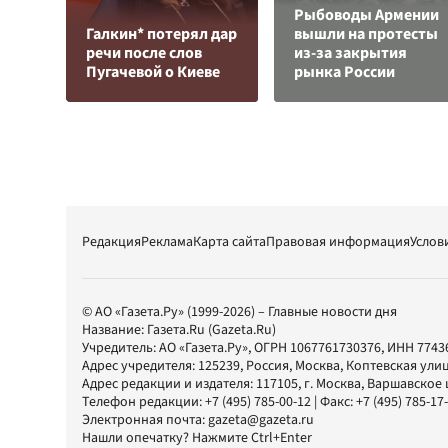
Рыбоводы Армении
Галкин* потерял дар
вышли на протесты
речи после слов
из-за закрытия
Пугачевой о Киеве
рынка России
Редакция
Реклама
Карта сайта
Правовая информация
Услов
© АО «Газета.Ру» (1999-2026) – Главные новости дня
Название:
Газета.Ru
(Gazeta.Ru)
Учредитель:
АО «Газета.Ру»
, ОГРН 1067761730376, ИНН 7743
Адрес учредителя: 125239, Россия, Москва, Коптевская улиц
Адрес редакции и издателя:
117105
, г.
Москва
,
Варшавское шо
Телефон редакции:
+7 (495) 785-00-12
| Факс:
+7 (495) 785-17
Электронная почта:
gazeta@gazeta.ru
Нашли опечатку? Нажмите Ctrl+Enter