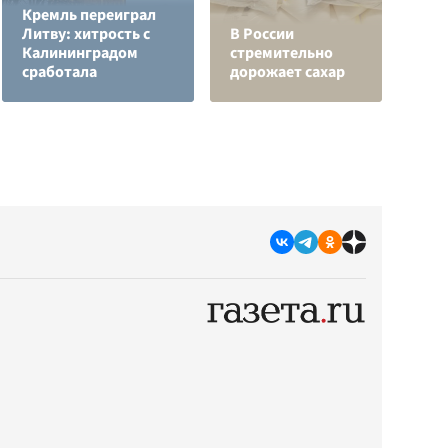
Кремль переиграл
Н
Литву: хитрость с
В России
т
Калининградом
стремительно
у
сработала
дорожает сахар
С