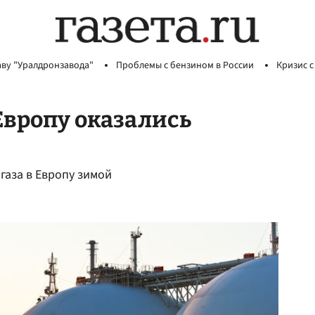
аву "Уралдронзавода"
Проблемы с бензином в России
Кризис с
Европу оказались
газа в Европу зимой