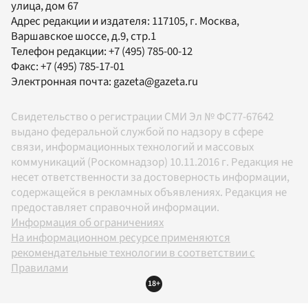
улица, дом 67
Адрес редакции и издателя:
117105
, г.
Москва
,
Варшавское шоссе, д.9, стр.1
Телефон редакции:
+7 (495) 785-00-12
Факс:
+7 (495) 785-17-01
Электронная почта:
gazeta@gazeta.ru
Свидетельство о регистрации СМИ Эл № ФС77-67642
выдано федеральной службой по надзору в сфере
связи, информационных технологий и массовых
коммуникаций (Роскомнадзор) 10.11.2016 г. Редакция не
несет ответственности за достоверность информации,
содержащейся в рекламных объявлениях. Редакция не
предоставляет справочной информации.
Информация об ограничениях
На информационном ресурсе применяются
рекомендательные технологии в соответствии с
Правилами
18+