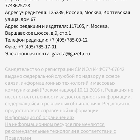
7743625728
Адрес учредителя: 125239, Россия, Москва, Коптевская
улица, дом 67
Адрес редакции и издателя:
117105
, г.
Москва
,
Варшавское шоссе, д.9, стр.1
Телефон редакции:
+7 (495) 785-00-12
Факс:
+7 (495) 785-17-01
Электронная почта:
gazeta@gazeta.ru
Свидетельство о регистрации СМИ Эл № ФС77-67642
выдано федеральной службой по надзору в сфере
связи, информационных технологий и массовых
коммуникаций (Роскомнадзор) 10.11.2016 г. Редакция не
несет ответственности за достоверность информации,
содержащейся в рекламных объявлениях. Редакция не
предоставляет справочной информации.
Информация об ограничениях
На информационном ресурсе применяются
рекомендательные технологии в соответствии с
Правилами