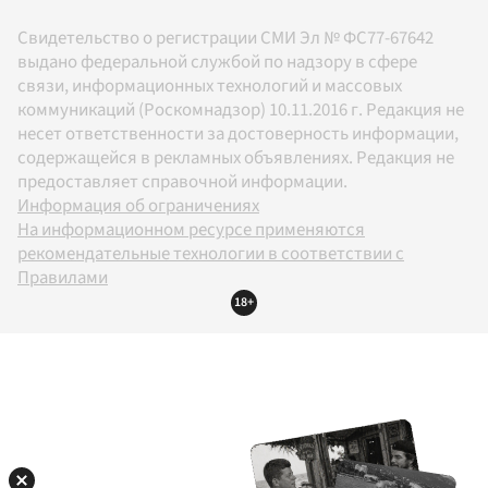
Свидетельство о регистрации СМИ Эл № ФС77-67642
выдано федеральной службой по надзору в сфере
связи, информационных технологий и массовых
коммуникаций (Роскомнадзор) 10.11.2016 г. Редакция не
несет ответственности за достоверность информации,
содержащейся в рекламных объявлениях. Редакция не
предоставляет справочной информации.
Информация об ограничениях
На информационном ресурсе применяются
рекомендательные технологии в соответствии с
Правилами
18+