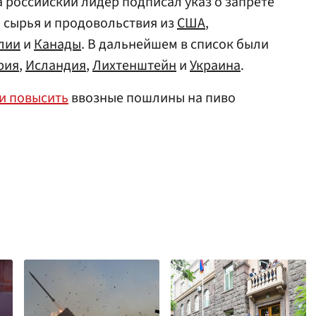
а российский лидер подписал указ о запрете
 сырья и продовольствия из
США
,
лии
и
Канады
. В дальнейшем в список были
рия
,
Исландия
,
Лихтенштейн
и
Украина
.
и повысить
ввозные пошлины на пиво