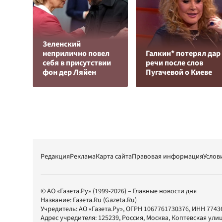
Зеленский
неприлично повел
Галкин* потерял дар
cебя в присутствии
речи после слов
фон дер Ляйен
Пугачевой о Киеве
Редакция
Реклама
Карта сайта
Правовая информация
Услов
© АО «Газета.Ру» (1999-2026) – Главные новости дня
Название:
Газета.Ru
(Gazeta.Ru)
Учредитель:
АО «Газета.Ру»
, ОГРН 1067761730376, ИНН 7743
Адрес учредителя: 125239, Россия, Москва, Коптевская улиц