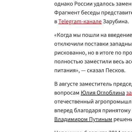
однако России удалось заме
Фрагмент беседы представит
в
Telegram-канале
Зарубина.
«Когда мы пошли на введение
отключили поставки западных
рискованно, но в итоге по пр
полностью заместили весь а
питания», — сказал Песков.
В августе заместитель предс
вопросам
Юлия Оглоблина
з
отечественный агропромышл
вперед благодаря принятому 
Владимиром Путиным
решени