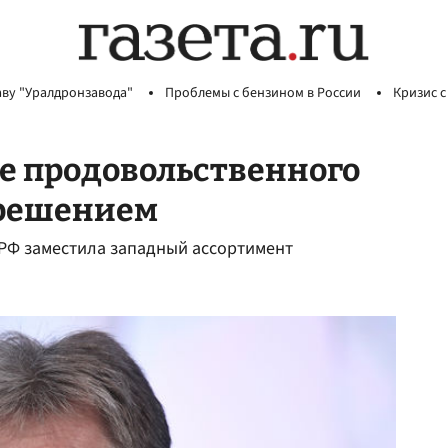
аву "Уралдронзавода"
Проблемы с бензином в России
Кризис с
е продовольственного
 решением
 РФ заместила западный ассортимент