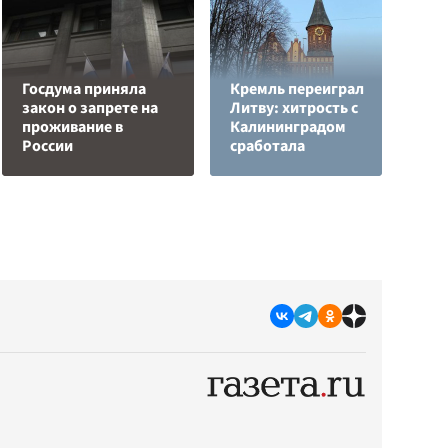
Госдума приняла
Кремль переиграл
закон о запрете на
Литву: хитрость с
В
проживание в
Калининградом
с
России
сработала
д