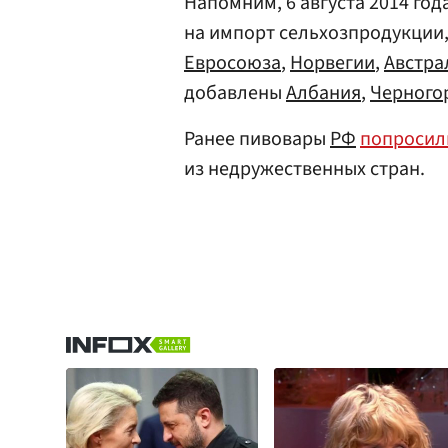
Напомним, 6 августа 2014 год
на импорт сельхозпродукции,
Евросоюза
,
Норвегии
,
Австра
добавлены
Албания
,
Черного
Ранее пивовары
РФ
попросил
из недружественных стран.