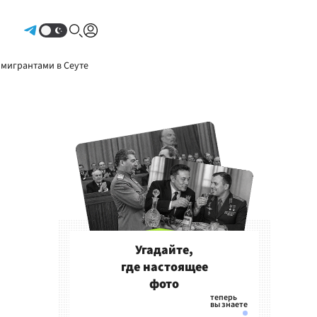
Авторизоваться
 мигрантами в Сеуте
Угадайте,
где настоящее
фото