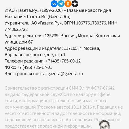
© АО «Газета.Ру» (1999-2026) – Главные новости дня
Название:
Газета.Ru
(Gazeta.Ru)
Учредитель:
АО «Газета.Ру»
, ОГРН 1067761730376, ИНН
7743625728
Адрес учредителя: 125239, Россия, Москва, Коптевская
улица, дом 67
Адрес редакции и издателя:
117105
, г.
Москва
,
Варшавское шоссе, д.9, стр.1
Телефон редакции:
+7 (495) 785-00-12
Факс:
+7 (495) 785-17-01
Электронная почта:
gazeta@gazeta.ru
Свидетельство о регистрации СМИ Эл № ФС77-67642
выдано федеральной службой по надзору в сфере
связи, информационных технологий и массовых
коммуникаций (Роскомнадзор) 10.11.2016 г. Редакция не
несет ответственности за достоверность информации,
содержащейся в рекламных объявлениях. Редакция не
предоставляет справочной информации.