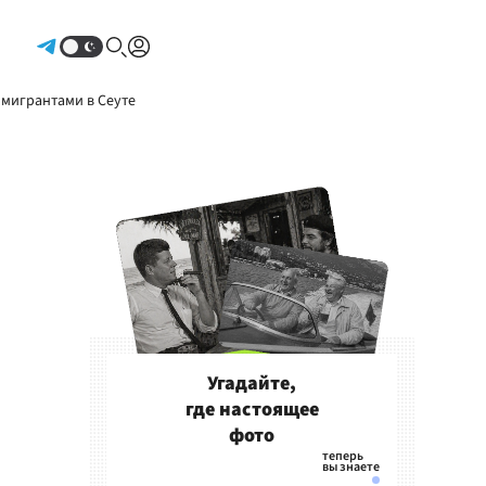
Авторизоваться
 мигрантами в Сеуте
Угадайте,
где настоящее
фото