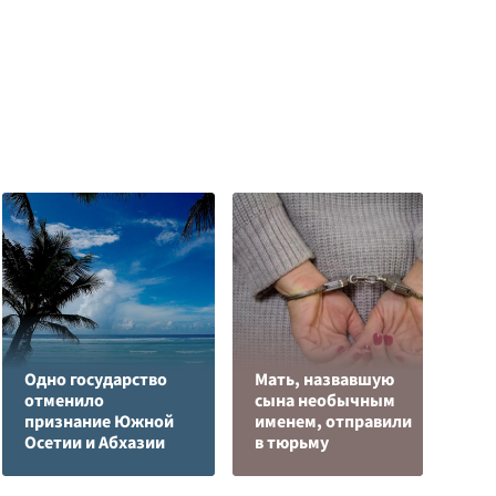
Одно государство
Мать, назвавшую
отменило
сына необычным
М
признание Южной
именем, отправили
п
Осетии и Абхазии
в тюрьму
Д