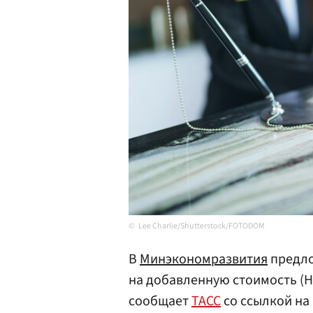
Lee Charlie/Shutterstock/FOTODOM
В
Минэкономразвития
предло
на добавленную стоимость (НД
сообщает
ТАСС
со ссылкой на