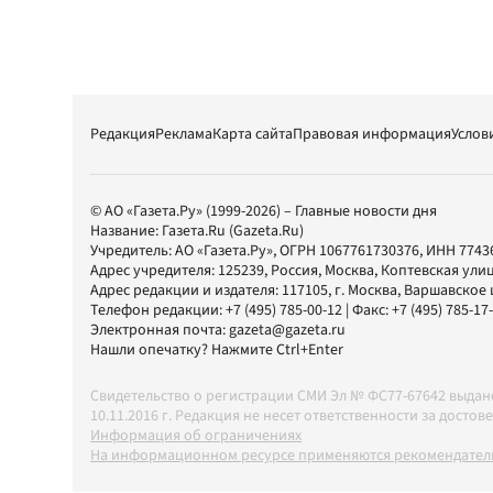
Редакция
Реклама
Карта сайта
Правовая информация
Услов
© АО «Газета.Ру» (1999-2026) – Главные новости дня
Название:
Газета.Ru
(Gazeta.Ru)
Учредитель:
АО «Газета.Ру»
, ОГРН 1067761730376, ИНН 7743
Адрес учредителя: 125239, Россия, Москва, Коптевская улиц
Адрес редакции и издателя:
117105
, г.
Москва
,
Варшавское шо
Телефон редакции:
+7 (495) 785-00-12
| Факс:
+7 (495) 785-17
Электронная почта:
gazeta@gazeta.ru
Нашли опечатку? Нажмите Ctrl+Enter
Свидетельство о регистрации СМИ Эл № ФС77-67642 выда
10.11.2016 г. Редакция не несет ответственности за дос
Информация об ограничениях
На информационном ресурсе применяются рекомендатель