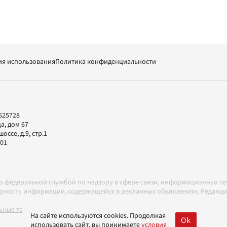
ия использования
Политика конфиденциальности
625728
а, дом 67
ссе, д.9, стр.1
-01
но федеральной службой по надзору в сфере связи, информационных т
товерность информации, содержащейся в рекламных объявлениях. Редак
ные технологии в соответствии с Правилами
На сайте используются cookies. Продолжая
Ok
использовать сайт, вы принимаете
условия