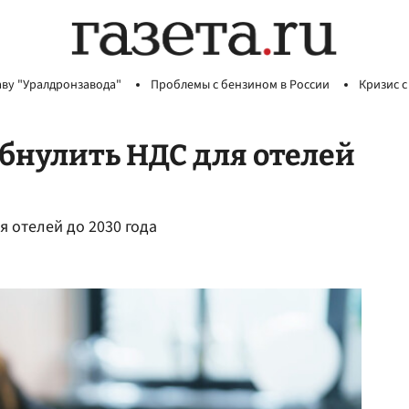
аву "Уралдронзавода"
Проблемы с бензином в России
Кризис с
бнулить НДС для отелей
 отелей до 2030 года