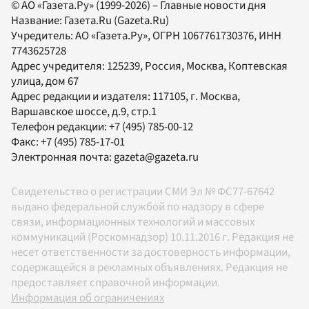
© АО «Газета.Ру» (1999-2026) – Главные новости дня
Название:
Газета.Ru
(Gazeta.Ru)
Учредитель:
АО «Газета.Ру»
, ОГРН 1067761730376, ИНН
7743625728
Адрес учредителя: 125239, Россия, Москва, Коптевская
улица, дом 67
Адрес редакции и издателя:
117105
, г.
Москва
,
Варшавское шоссе, д.9, стр.1
Телефон редакции:
+7 (495) 785-00-12
Факс:
+7 (495) 785-17-01
Электронная почта:
gazeta@gazeta.ru
Свидетельство о регистрации СМИ Эл № ФС77-67642
выдано федеральной службой по надзору в сфере
связи, информационных технологий и массовых
коммуникаций (Роскомнадзор) 10.11.2016 г. Редакция не
несет ответственности за достоверность информации,
содержащейся в рекламных объявлениях. Редакция не
предоставляет справочной информации.
Информация об ограничениях