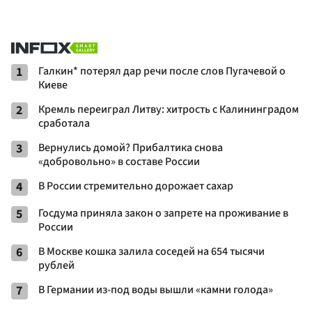
1
Галкин* потерял дар речи после слов Пугачевой о
Киеве
2
Кремль переиграл Литву: хитрость с Калининградом
сработала
3
Вернулись домой? Прибалтика снова
«добровольно» в составе России
4
В России стремительно дорожает сахар
5
Госдума приняла закон о запрете на проживание в
России
6
В Москве кошка залила соседей на 654 тысячи
рублей
7
В Германии из-под воды вышли «камни голода»