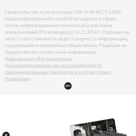
Свидетельство о регистрации СМИ Эл № ФС77-67642
выдано федеральной службой по надзору в сфере
связи, информационных технологий и массовых
коммуникаций (Роскомнадзор) 10.11.2016 г. Редакция не
несет ответственности за достоверность информации,
содержащейся в рекламных объявлениях. Редакция не
предоставляет справочной информации.
Информация об ограничениях
На информационном ресурсе применяются
рекомендательные технологии в соответствии с
Правилами
18+