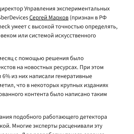
директор Управления экспериментальных
SberDevices
Сергей Марков
(признан в РФ
heck умеет с высокой точностью определять,
овеком или системой искусственного
 месяц с помощью решения было
кстов на новостных ресурсах. При этом
м 6% из них написали генеративные
метил, что в некоторых крупных изданиях
кованного контента было написано таким
дания подобного работающего детектора
зкой. Многие эксперты расценивали эту