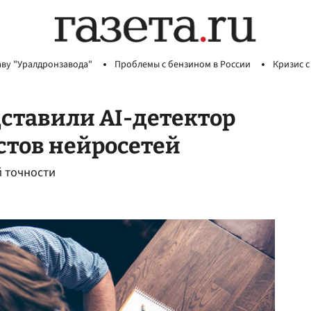
аву "Уралдронзавода"
Проблемы с бензином в России
Кризис с
дставили AI-детектор
стов нейросетей
й точности