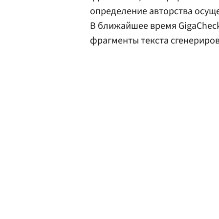
определение авторства осущ
В ближайшее время GigaCheck
фрагменты текста сгенериро