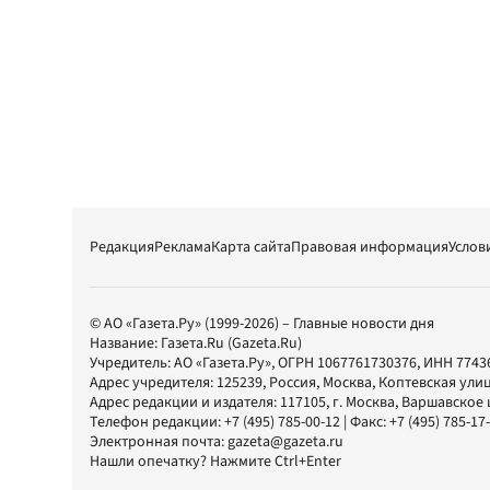
Редакция
Реклама
Карта сайта
Правовая информация
Услов
© АО «Газета.Ру» (1999-2026) – Главные новости дня
Название:
Газета.Ru
(Gazeta.Ru)
Учредитель:
АО «Газета.Ру»
, ОГРН 1067761730376, ИНН 7743
Адрес учредителя: 125239, Россия, Москва, Коптевская улиц
Адрес редакции и издателя:
117105
, г.
Москва
,
Варшавское шо
Телефон редакции:
+7 (495) 785-00-12
| Факс:
+7 (495) 785-17
Электронная почта:
gazeta@gazeta.ru
Нашли опечатку? Нажмите Ctrl+Enter