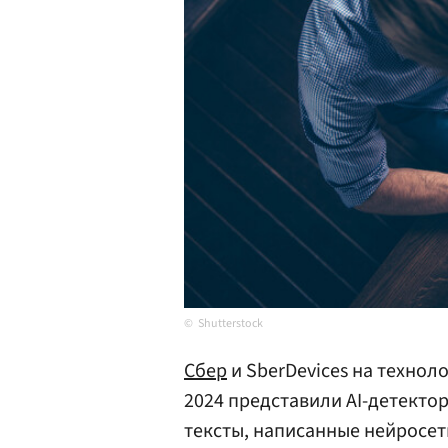
Shutterstock
Сбер
и SberDevices на технол
2024 представили AI-детекто
тексты, написанные нейросет