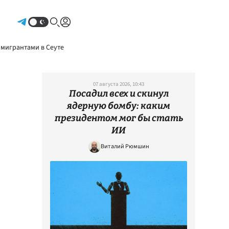
Авторизоваться
 мигрантами в Сеуте
07 августа 2026, 10:43
Посадил всех и скинул
ядерную бомбу: каким
президентом мог бы стать
ИИ
Виталий Рюмшин