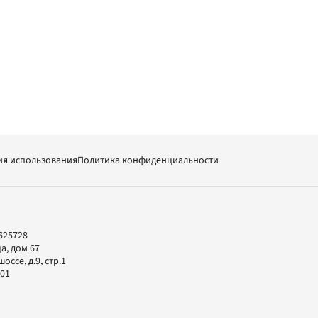
ия использования
Политика конфиденциальности
625728
а, дом 67
ссе, д.9, стр.1
-01