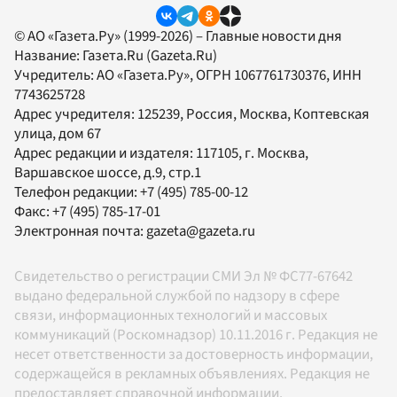
© АО «Газета.Ру» (1999-2026) – Главные новости дня
Название:
Газета.Ru
(Gazeta.Ru)
Учредитель:
АО «Газета.Ру»
, ОГРН 1067761730376, ИНН
7743625728
Адрес учредителя: 125239, Россия, Москва, Коптевская
улица, дом 67
Адрес редакции и издателя:
117105
, г.
Москва
,
Варшавское шоссе, д.9, стр.1
Телефон редакции:
+7 (495) 785-00-12
Факс:
+7 (495) 785-17-01
Электронная почта:
gazeta@gazeta.ru
Свидетельство о регистрации СМИ Эл № ФС77-67642
выдано федеральной службой по надзору в сфере
связи, информационных технологий и массовых
коммуникаций (Роскомнадзор) 10.11.2016 г. Редакция не
несет ответственности за достоверность информации,
содержащейся в рекламных объявлениях. Редакция не
предоставляет справочной информации.