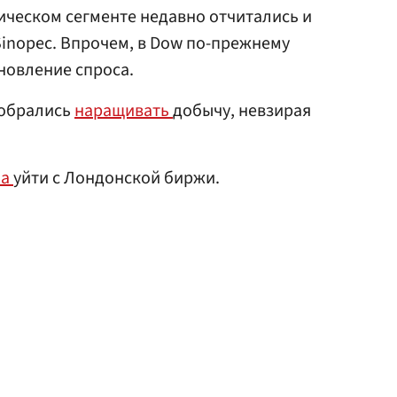
ческом сегменте недавно отчитались и
 Sinopec. Впрочем, в Dow по-прежнему
новление спроса.
обрались
наращивать
добычу, невзирая
ла
уйти с Лондонской биржи.