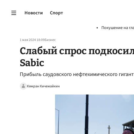
Новости
Спорт
Покушение на гл
1 мая 2024 18:09
Бизнес
Слабый спрос подкосил
Sabic
Прибыль саудовского нефтехимического гиганта
Кямран Кичемайкин