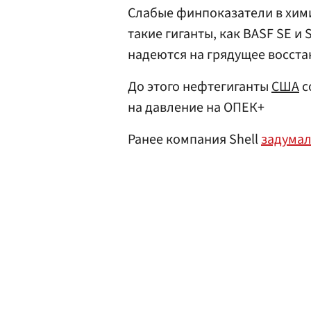
Слабые финпоказатели в хими
такие гиганты, как BASF SE и
надеются на грядущее восста
До этого нефтегиганты
США
с
на давление на ОПЕК+
Ранее компания Shell
задума