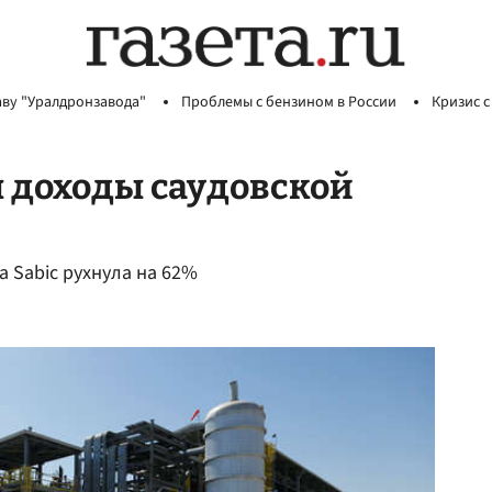
аву "Уралдронзавода"
Проблемы с бензином в России
Кризис с
 доходы саудовской
 Sabic рухнула на 62%