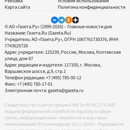
Реклама
Условия использования
Карта сайта
Политика конфиденциальности
© АО «Газета.Ру» (1999-2026) – Главные новости дня
Название:
Газета.Ru
(Gazeta.Ru)
Учредитель:
АО «Газета.Ру»
, ОГРН 1067761730376, ИНН
7743625728
Адрес учредителя: 125239, Россия, Москва, Коптевская
улица, дом 67
Адрес редакции и издателя:
117105
, г.
Москва
,
Варшавское шоссе, д.9, стр.1
Телефон редакции:
+7 (495) 785-00-12
Факс:
+7 (495) 785-17-01
Электронная почта:
gazeta@gazeta.ru
Свидетельство о регистрации СМИ Эл № ФС77-67642
выдано федеральной службой по надзору в сфере
связи, информационных технологий и массовых
коммуникаций (Роскомнадзор) 10.11.2016 г. Редакция не