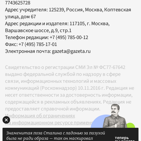
7743625728
Адрес учредителя: 125239, Россия, Москва, Коптевская
улица, дом 67
Адрес редакции и издателя:
117105
, г.
Москва
,
Варшавское шоссе, д.9, стр.1
Телефон редакции:
+7 (495) 785-00-12
Факс:
+7 (495) 785-17-01
Электронная почта:
gazeta@gazeta.ru
Свидетельство о регистрации СМИ Эл № ФС77-67642
выдано федеральной службой по надзору в сфере
связи, информационных технологий и массовых
коммуникаций (Роскомнадзор) 10.11.2016 г. Редакция не
несет ответственности за достоверность информации,
содержащейся в рекламных объявлениях. Редакция не
предоставляет справочной информации.
Информация об ограничениях
На информационном ресурсе применяются
рекомендательные технологии в соответствии с
Знаменитая поза Сталина с ладонью за пазухой
Правилами
была не ради образа — так он маскировал