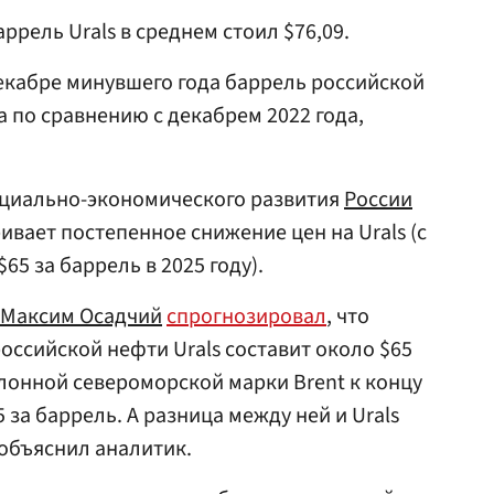
ррель Urals в среднем стоил $76,09.
екабре минувшего года баррель российской
за по сравнению с декабрем 2022 года,
оциально-экономического развития
России
ивает постепенное снижение цен на Urals (с
$65 за баррель в 2025 году).
Максим Осадчий
спрогнозировал
, что
российской нефти Urals составит около $65
алонной североморской марки Brent к концу
5 за баррель. А разница между ней и Urals
 объяснил аналитик.