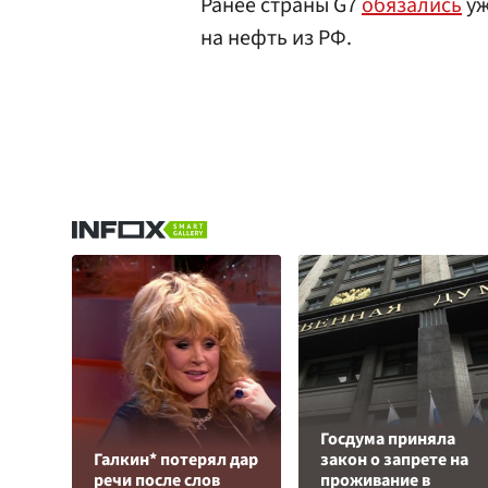
Ранее страны G7
обязались
уж
на нефть из РФ.
Госдума приняла
Галкин* потерял дар
закон о запрете на
речи после слов
проживание в