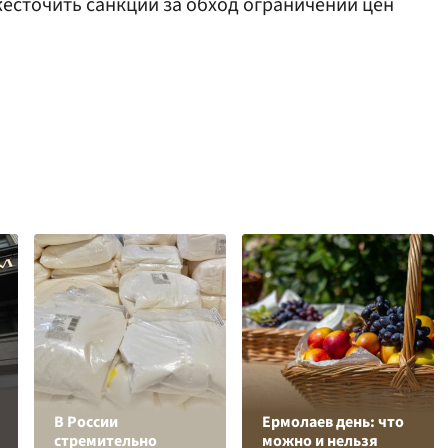
есточить санкции за обход ограничений цен
В России
Ермолаев день: что
стремительно
можно и нельзя