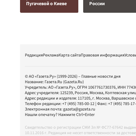
Пугачевой о Киеве
России
Редакция
Реклама
Карта сайта
Правовая информация
Услов
© АО «Газета.Ру» (1999-2026) – Главные новости дня
Название:
Газета.Ru
(Gazeta.Ru)
Учредитель:
АО «Газета.Ру»
, ОГРН 1067761730376, ИНН 7743
Адрес учредителя: 125239, Россия, Москва, Коптевская улиц
Адрес редакции и издателя:
117105
, г.
Москва
,
Варшавское шо
Телефон редакции:
+7 (495) 785-00-12
| Факс:
+7 (495) 785-17
Электронная почта:
gazeta@gazeta.ru
Нашли опечатку? Нажмите Ctrl+Enter
Свидетельство о регистрации СМИ Эл № ФС77-67642 выда
10.11.2016 г. Редакция не несет ответственности за дос