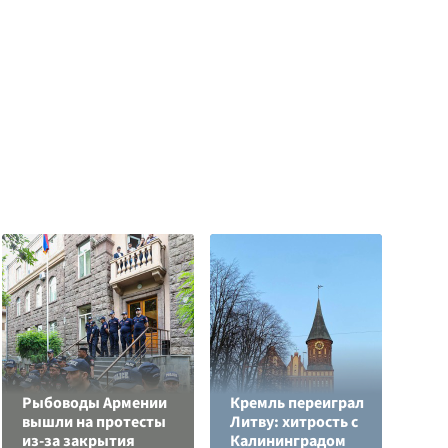
Рыбоводы Армении
Кремль переиграл
Н
вышли на протесты
Литву: хитрость с
т
из-за закрытия
Калининградом
у