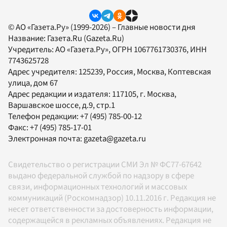
© АО «Газета.Ру» (1999-2026) – Главные новости дня
Название:
Газета.Ru
(Gazeta.Ru)
Учредитель:
АО «Газета.Ру»
, ОГРН 1067761730376, ИНН
7743625728
Адрес учредителя: 125239, Россия, Москва, Коптевская
улица, дом 67
Адрес редакции и издателя:
117105
, г.
Москва
,
Варшавское шоссе, д.9, стр.1
Телефон редакции:
+7 (495) 785-00-12
Факс:
+7 (495) 785-17-01
Электронная почта:
gazeta@gazeta.ru
Свидетельство о регистрации СМИ Эл № ФС77-67642
выдано федеральной службой по надзору в сфере
связи, информационных технологий и массовых
коммуникаций (Роскомнадзор) 10.11.2016 г. Редакция не
несет ответственности за достоверность информации,
содержащейся в рекламных объявлениях. Редакция не