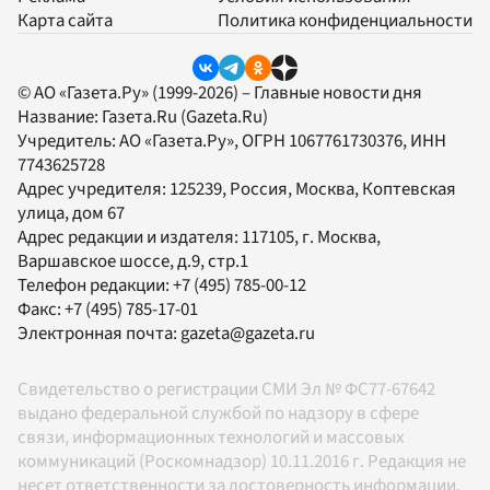
Карта сайта
Политика конфиденциальности
© АО «Газета.Ру» (1999-2026) – Главные новости дня
Название:
Газета.Ru
(Gazeta.Ru)
Учредитель:
АО «Газета.Ру»
, ОГРН 1067761730376, ИНН
7743625728
Адрес учредителя: 125239, Россия, Москва, Коптевская
улица, дом 67
Адрес редакции и издателя:
117105
, г.
Москва
,
Варшавское шоссе, д.9, стр.1
Телефон редакции:
+7 (495) 785-00-12
Факс:
+7 (495) 785-17-01
Электронная почта:
gazeta@gazeta.ru
Свидетельство о регистрации СМИ Эл № ФС77-67642
выдано федеральной службой по надзору в сфере
связи, информационных технологий и массовых
коммуникаций (Роскомнадзор) 10.11.2016 г. Редакция не
несет ответственности за достоверность информации,