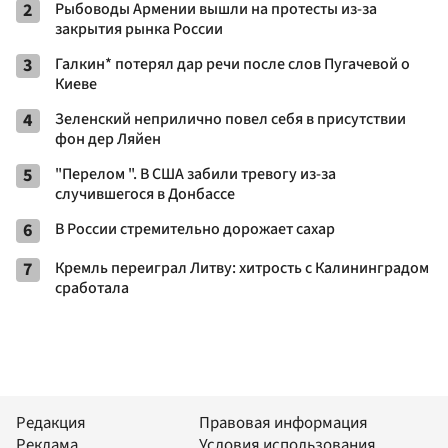
2
Рыбоводы Армении вышли на протесты из-за
закрытия рынка России
3
Галкин* потерял дар речи после слов Пугачевой о
Киеве
4
Зеленский неприлично повел cебя в присутствии
фон дер Ляйен
5
"Перелом ". В США забили тревогу из-за
случившегося в Донбассе
6
В России стремительно дорожает сахар
7
Кремль переиграл Литву: хитрость с Калининградом
сработала
Редакция
Правовая информация
Реклама
Условия использования