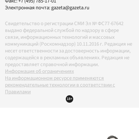
Факс:
+7 (495) 785-17-01
Электронная почта:
gazeta@gazeta.ru
Свидетельство о регистрации СМИ Эл № ФС77-67642
выдано федеральной службой по надзору в сфере
связи, информационных технологий и массовых
коммуникаций (Роскомнадзор) 10.11.2016 г. Редакция не
несет ответственности за достоверность информации,
содержащейся в рекламных объявлениях. Редакция не
предоставляет справочной информации.
Информация об ограничениях
На информационном ресурсе применяются
рекомендательные технологии в соответствии с
Правилами
18+