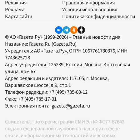
Редакция
Правовая информация
Реклама
Условия использования
Карта сайта
Политика конфиденциальности
© АО «Газета.Ру» (1999-2026) – Главные новости дня
Название:
Газета.Ru
(Gazeta.Ru)
Учредитель:
АО «Газета.Ру»
, ОГРН 1067761730376, ИНН
7743625728
Адрес учредителя: 125239, Россия, Москва, Коптевская
улица, дом 67
Адрес редакции и издателя:
117105
, г.
Москва
,
Варшавское шоссе, д.9, стр.1
Телефон редакции:
+7 (495) 785-00-12
Факс:
+7 (495) 785-17-01
Электронная почта:
gazeta@gazeta.ru
Свидетельство о регистрации СМИ Эл № ФС77-67642
выдано федеральной службой по надзору в сфере
связи, информационных технологий и массовых