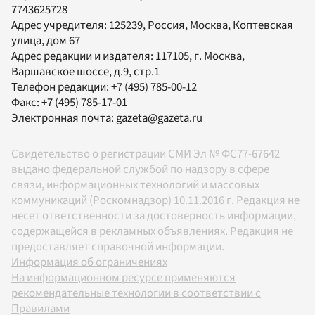
7743625728
Адрес учредителя: 125239, Россия, Москва, Коптевская
улица, дом 67
Адрес редакции и издателя:
117105
, г.
Москва
,
Варшавское шоссе, д.9, стр.1
Телефон редакции:
+7 (495) 785-00-12
Факс:
+7 (495) 785-17-01
Электронная почта:
gazeta@gazeta.ru
Свидетельство о регистрации СМИ Эл № ФС77-67642
выдано федеральной службой по надзору в сфере
связи, информационных технологий и массовых
коммуникаций (Роскомнадзор) 10.11.2016 г. Редакция не
несет ответственности за достоверность информации,
содержащейся в рекламных объявлениях. Редакция не
предоставляет справочной информации.
Информация об ограничениях
На информационном ресурсе применяются
рекомендательные технологии в соответствии с
Правилами