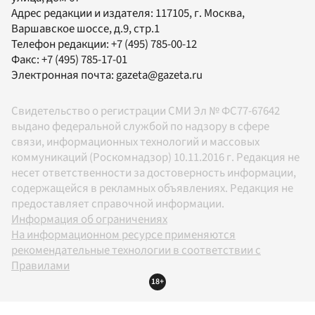
Адрес редакции и издателя:
117105
, г.
Москва
,
Варшавское шоссе, д.9, стр.1
Телефон редакции:
+7 (495) 785-00-12
Факс:
+7 (495) 785-17-01
Электронная почта:
gazeta@gazeta.ru
Свидетельство о регистрации СМИ Эл № ФС77-67642
выдано федеральной службой по надзору в сфере
связи, информационных технологий и массовых
коммуникаций (Роскомнадзор) 10.11.2016 г. Редакция не
несет ответственности за достоверность информации,
содержащейся в рекламных объявлениях. Редакция не
предоставляет справочной информации.
Информация об ограничениях
На информационном ресурсе применяются
рекомендательные технологии в соответствии с
Правилами
18+