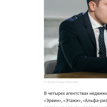
Артем Сизов/«Газета.Ru»
В четырех агентствах недвиж
«Эрвин», «Этажи», «Альфа-ри