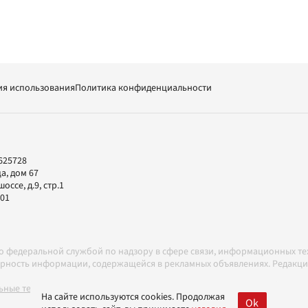
ия использования
Политика конфиденциальности
625728
а, дом 67
ссе, д.9, стр.1
-01
но федеральной службой по надзору в сфере связи, информационных т
товерность информации, содержащейся в рекламных объявлениях. Редак
ные технологии в соответствии с Правилами
На сайте используются cookies. Продолжая
Ok