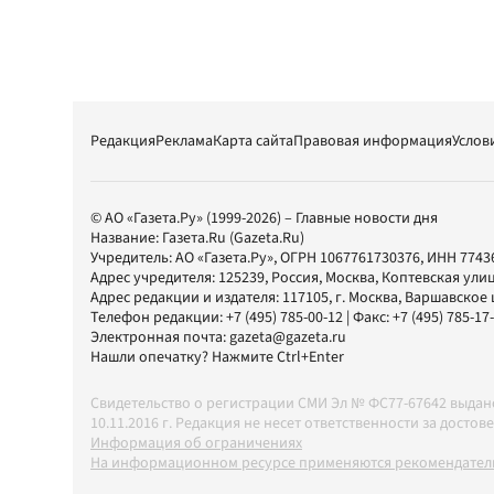
Редакция
Реклама
Карта сайта
Правовая информация
Услов
© АО «Газета.Ру» (1999-2026) – Главные новости дня
Название:
Газета.Ru
(Gazeta.Ru)
Учредитель:
АО «Газета.Ру»
, ОГРН 1067761730376, ИНН 7743
Адрес учредителя: 125239, Россия, Москва, Коптевская улиц
Адрес редакции и издателя:
117105
, г.
Москва
,
Варшавское шо
Телефон редакции:
+7 (495) 785-00-12
| Факс:
+7 (495) 785-17
Электронная почта:
gazeta@gazeta.ru
Нашли опечатку? Нажмите Ctrl+Enter
Свидетельство о регистрации СМИ Эл № ФС77-67642 выда
10.11.2016 г. Редакция не несет ответственности за дос
Информация об ограничениях
На информационном ресурсе применяются рекомендатель