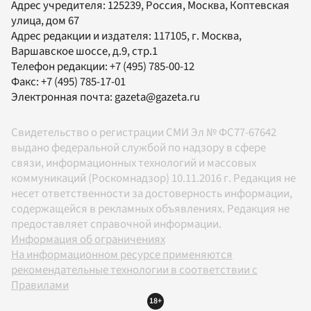
Адрес учредителя: 125239, Россия, Москва, Коптевская
улица, дом 67
Адрес редакции и издателя:
117105
, г.
Москва
,
Варшавское шоссе, д.9, стр.1
Телефон редакции:
+7 (495) 785-00-12
Факс:
+7 (495) 785-17-01
Электронная почта:
gazeta@gazeta.ru
Свидетельство о регистрации СМИ Эл № ФС77-67642
выдано федеральной службой по надзору в сфере
связи, информационных технологий и массовых
коммуникаций (Роскомнадзор) 10.11.2016 г. Редакция не
несет ответственности за достоверность информации,
содержащейся в рекламных объявлениях. Редакция не
предоставляет справочной информации.
Информация об ограничениях
На информационном ресурсе применяются
рекомендательные технологии в соответствии с
Правилами
18+