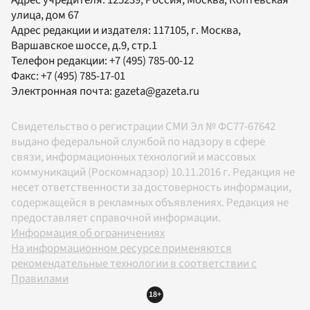
Адрес учредителя: 125239, Россия, Москва, Коптевская
улица, дом 67
Адрес редакции и издателя:
117105
, г.
Москва
,
Варшавское шоссе, д.9, стр.1
Телефон редакции:
+7 (495) 785-00-12
Факс:
+7 (495) 785-17-01
Электронная почта:
gazeta@gazeta.ru
Свидетельство о регистрации СМИ Эл № ФС77-67642
выдано федеральной службой по надзору в сфере
связи, информационных технологий и массовых
коммуникаций (Роскомнадзор) 10.11.2016 г. Редакция не
несет ответственности за достоверность информации,
содержащейся в рекламных объявлениях. Редакция не
предоставляет справочной информации.
Информация об ограничениях
На информационном ресурсе применяются
рекомендательные технологии в соответствии с
Правилами
18+