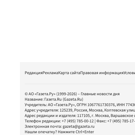
Редакция
Реклама
Карта сайта
Правовая информация
Услов
© АО «Газета.Ру» (1999-2026) – Главные новости дня
Название:
Газета.Ru
(Gazeta.Ru)
Учредитель:
АО «Газета.Ру»
, ОГРН 1067761730376, ИНН 7743
Адрес учредителя: 125239, Россия, Москва, Коптевская улиц
Адрес редакции и издателя:
117105
, г.
Москва
,
Варшавское шо
Телефон редакции:
+7 (495) 785-00-12
| Факс:
+7 (495) 785-17
Электронная почта:
gazeta@gazeta.ru
Нашли опечатку? Нажмите Ctrl+Enter