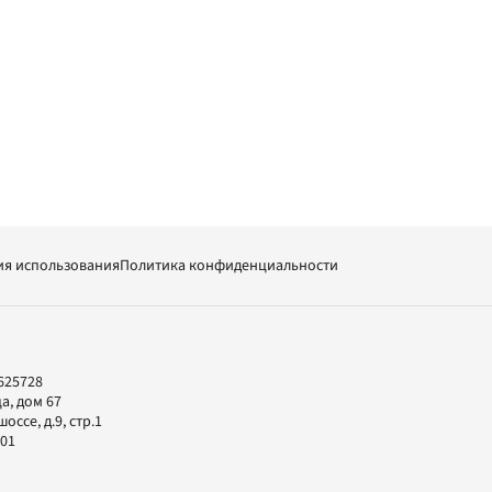
ия использования
Политика конфиденциальности
625728
а, дом 67
ссе, д.9, стр.1
-01