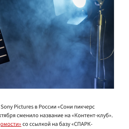
ony Pictures в России «Сони пикчерс
ктября сменило название на «Контент-клуб».
домости»
со ссылкой на базу «СПАРК-