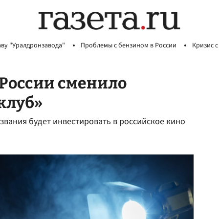
аву "Уралдронзавода"
Проблемы с бензином в России
Кризис с
 России сменило
клуб»
азвания будет инвестировать в российское кино