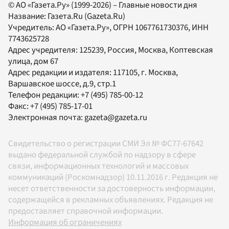
© АО «Газета.Ру» (1999-2026) – Главные новости дня
Название:
Газета.Ru
(Gazeta.Ru)
Учредитель:
АО «Газета.Ру»
, ОГРН 1067761730376, ИНН
7743625728
Адрес учредителя: 125239, Россия, Москва, Коптевская
улица, дом 67
Адрес редакции и издателя:
117105
, г.
Москва
,
Варшавское шоссе, д.9, стр.1
Телефон редакции:
+7 (495) 785-00-12
Факс:
+7 (495) 785-17-01
Электронная почта:
gazeta@gazeta.ru
Свидетельство о регистрации СМИ Эл № ФС77-67642
выдано федеральной службой по надзору в сфере
связи, информационных технологий и массовых
коммуникаций (Роскомнадзор) 10.11.2016 г. Редакция не
несет ответственности за достоверность информации,
содержащейся в рекламных объявлениях. Редакция не
предоставляет справочной информации.
Информация об ограничениях