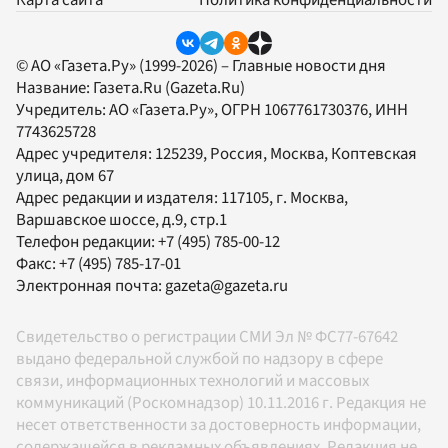
Карта сайта
Политика конфиденциальности
© АО «Газета.Ру» (1999-2026) – Главные новости дня
Название:
Газета.Ru
(Gazeta.Ru)
Учредитель:
АО «Газета.Ру»
, ОГРН 1067761730376, ИНН
7743625728
Адрес учредителя: 125239, Россия, Москва, Коптевская
улица, дом 67
Адрес редакции и издателя:
117105
, г.
Москва
,
Варшавское шоссе, д.9, стр.1
Телефон редакции:
+7 (495) 785-00-12
Факс:
+7 (495) 785-17-01
Электронная почта:
gazeta@gazeta.ru
Свидетельство о регистрации СМИ Эл № ФС77-67642
выдано федеральной службой по надзору в сфере
связи, информационных технологий и массовых
коммуникаций (Роскомнадзор) 10.11.2016 г. Редакция не
несет ответственности за достоверность информации,
содержащейся в рекламных объявлениях. Редакция не