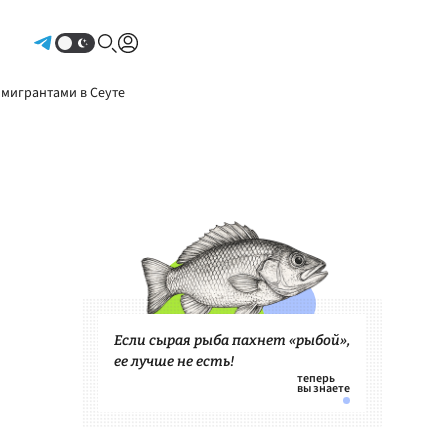
Авторизоваться
 мигрантами в Сеуте
Если сырая рыба пахнет «рыбой»,
ее лучше не есть!