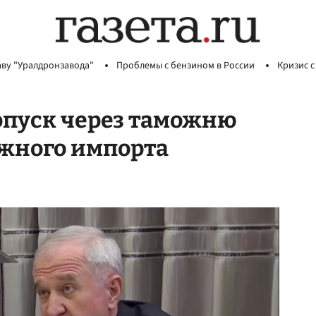
аву "Уралдронзавода"
Проблемы с бензином в России
Кризис с
опуск через таможню
ажного импорта