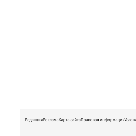
Редакция
Реклама
Карта сайта
Правовая информация
Услов