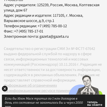
Адрес учредителя: 125239, Россия, Москва, Коптевская
улица, дом 67
Адрес редакции и издателя:
117105
, г.
Москва
,
Варшавское шоссе, д.9, стр.1
Телефон редакции:
+7 (495) 785-00-12
Факс:
+7 (495) 785-17-01
Электронная почта:
gazeta@gazeta.ru
Свидетельство о регистрации СМИ Эл № ФС77-67642
выдано федеральной службой по надзору в сфере
связи, информационных технологий и массовых
коммуникаций (Роскомнадзор) 10.11.2016 г. Редакция не
несет ответственности за достоверность информации,
содержащейся в рекламных объявлениях. Редакция не
предоставляет справочной информации.
Информация об ограничениях
На информационном ресурсе применяются
рекомендательные технологии в соответствии с
Если бы Илон Маск тратил по 1 млн долларов в
Правилами
день, его состояние не закончилось бы и через 2000
18+
лет