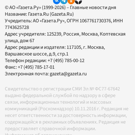
© АО «Газета.Ру» (1999-2026) – Главные новости дня
Название:
Газета.Ru
(Gazeta.Ru)
Учредитель:
АО «Газета.Ру»
, ОГРН 1067761730376, ИНН
7743625728
Адрес учредителя: 125239, Россия, Москва, Коптевская
улица, дом 67
Адрес редакции и издателя:
117105
, г.
Москва
,
Варшавское шоссе, д.9, стр.1
Телефон редакции:
+7 (495) 785-00-12
Факс:
+7 (495) 785-17-01
Электронная почта:
gazeta@gazeta.ru
Свидетельство о регистрации СМИ Эл № ФС77-67642
выдано федеральной службой по надзору в сфере
связи, информационных технологий и массовых
коммуникаций (Роскомнадзор) 10.11.2016 г. Редакция не
несет ответственности за достоверность информации,
содержащейся в рекламных объявлениях. Редакция не
предоставляет справочной информации.