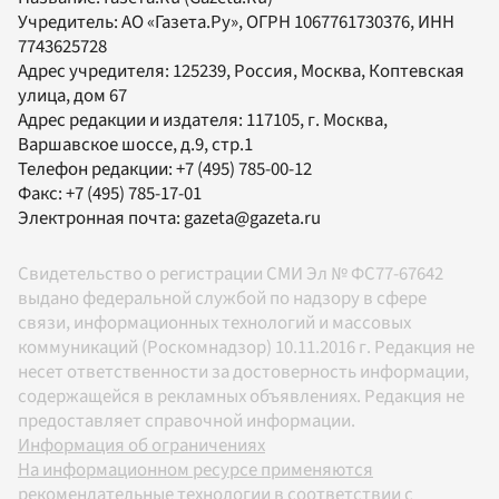
Учредитель:
АО «Газета.Ру»
, ОГРН 1067761730376, ИНН
7743625728
Адрес учредителя: 125239, Россия, Москва, Коптевская
улица, дом 67
Адрес редакции и издателя:
117105
, г.
Москва
,
Варшавское шоссе, д.9, стр.1
Телефон редакции:
+7 (495) 785-00-12
Факс:
+7 (495) 785-17-01
Электронная почта:
gazeta@gazeta.ru
Свидетельство о регистрации СМИ Эл № ФС77-67642
выдано федеральной службой по надзору в сфере
связи, информационных технологий и массовых
коммуникаций (Роскомнадзор) 10.11.2016 г. Редакция не
несет ответственности за достоверность информации,
содержащейся в рекламных объявлениях. Редакция не
предоставляет справочной информации.
Информация об ограничениях
На информационном ресурсе применяются
рекомендательные технологии в соответствии с