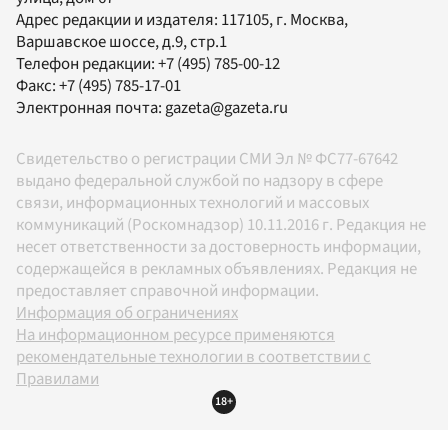
Адрес редакции и издателя:
117105
, г.
Москва
,
Варшавское шоссе, д.9, стр.1
Телефон редакции:
+7 (495) 785-00-12
Факс:
+7 (495) 785-17-01
Электронная почта:
gazeta@gazeta.ru
Свидетельство о регистрации СМИ Эл № ФС77-67642
выдано федеральной службой по надзору в сфере
связи, информационных технологий и массовых
коммуникаций (Роскомнадзор) 10.11.2016 г. Редакция не
несет ответственности за достоверность информации,
содержащейся в рекламных объявлениях. Редакция не
предоставляет справочной информации.
Информация об ограничениях
На информационном ресурсе применяются
рекомендательные технологии в соответствии с
Правилами
18+