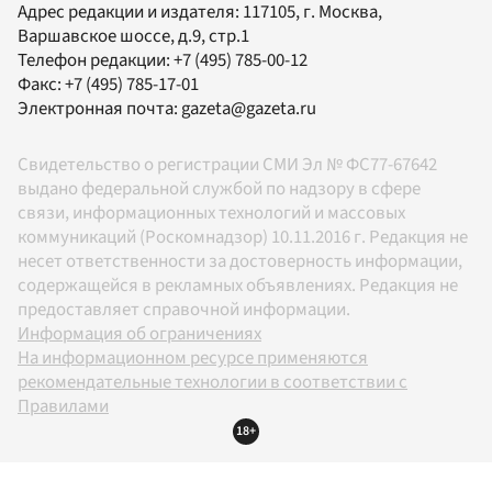
Адрес редакции и издателя:
117105
, г.
Москва
,
Варшавское шоссе, д.9, стр.1
Телефон редакции:
+7 (495) 785-00-12
Факс:
+7 (495) 785-17-01
Электронная почта:
gazeta@gazeta.ru
Свидетельство о регистрации СМИ Эл № ФС77-67642
выдано федеральной службой по надзору в сфере
связи, информационных технологий и массовых
коммуникаций (Роскомнадзор) 10.11.2016 г. Редакция не
несет ответственности за достоверность информации,
содержащейся в рекламных объявлениях. Редакция не
предоставляет справочной информации.
Информация об ограничениях
На информационном ресурсе применяются
рекомендательные технологии в соответствии с
Правилами
18+