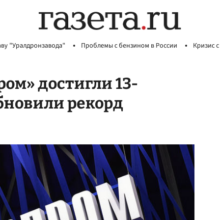
аву "Уралдронзавода"
Проблемы с бензином в России
Кризис с
ом» достигли 13-
бновили рекорд