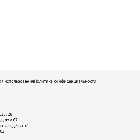
ия использования
Политика конфиденциальности
625728
а, дом 67
ссе, д.9, стр.1
-01