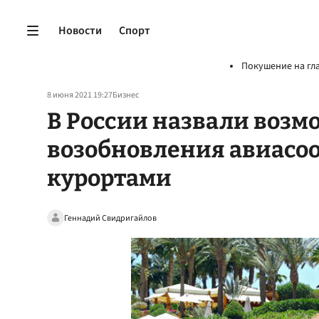
Новости
Спорт
Покушение на гл
8 июня 2021 19:27
Бизнес
В России назвали возм
возобновления авиасо
курортами
Геннадий Свидригайлов