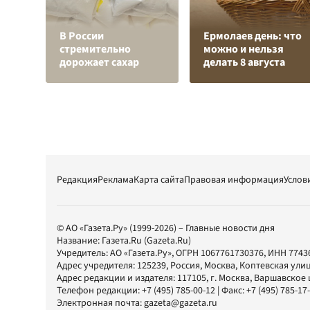
В России
Ермолаев день: что
стремительно
можно и нельзя
дорожает сахар
делать 8 августа
Редакция
Реклама
Карта сайта
Правовая информация
Услов
© АО «Газета.Ру» (1999-2026) – Главные новости дня
Название:
Газета.Ru
(Gazeta.Ru)
Учредитель:
АО «Газета.Ру»
, ОГРН 1067761730376, ИНН 7743
Адрес учредителя: 125239, Россия, Москва, Коптевская улиц
Адрес редакции и издателя:
117105
, г.
Москва
,
Варшавское шо
Телефон редакции:
+7 (495) 785-00-12
| Факс:
+7 (495) 785-17
Электронная почта:
gazeta@gazeta.ru