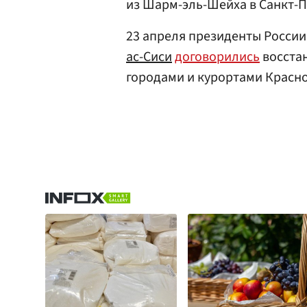
из Шарм-эль-Шейха в Санкт-П
23 апреля президенты России
ас-Сиси
договорились
восста
городами и курортами Красно