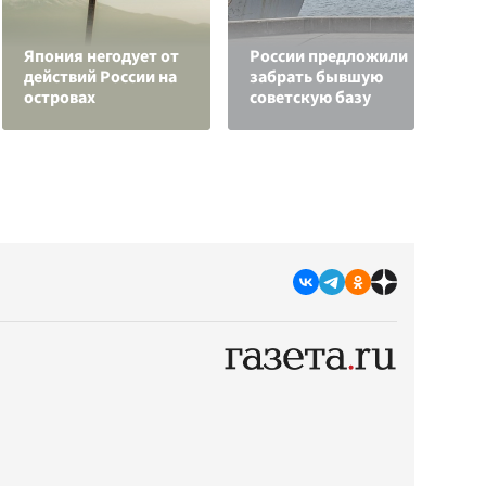
З
Япония негодует от
России предложили
ц
действий России на
забрать бывшую
р
островах
советскую базу
«