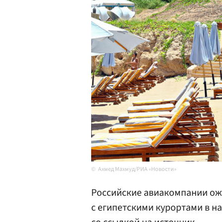
Ахмед Махмуд/РИА «Новости»
Российские авиакомпании о
с египетскими курортами в н