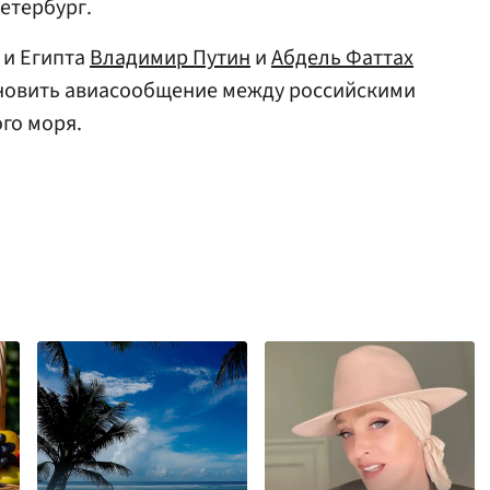
етербург.
 и Египта
Владимир Путин
и
Абдель Фаттах
новить авиасообщение между российскими
го моря.