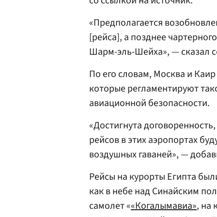
со ссылкой на источник.
«Предполагается возобновлен
[рейса], а позднее чартерно
Шарм-эль-Шейха», — сказал с
По его словам, Москва и Каи
которые регламентируют тако
авиационной безопасности.
«Достигнута договоренность,
рейсов в этих аэропортах бу
воздушных гаваней», — добав
Рейсы на курорты Египта были
как в небе над Синайским пол
самолет «
«Когалымавиа»
, на