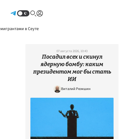
Авторизоваться
 мигрантами в Сеуте
07 августа 2026, 10:43
Посадил всех и скинул
ядерную бомбу: каким
президентом мог бы стать
ИИ
Виталий Рюмшин