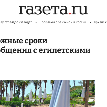
аву "Уралдронзавода"
Проблемы с бензином в России
Кризис с
ожные сроки
общения с египетскими