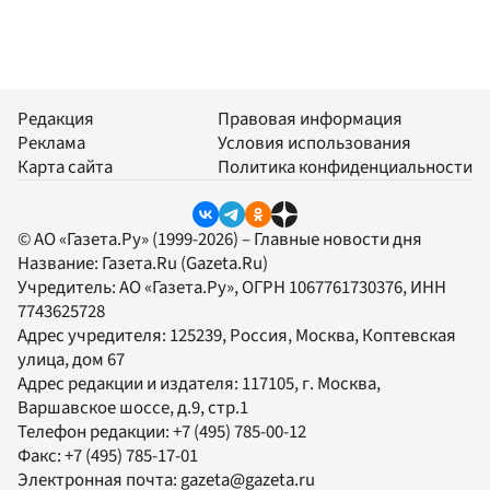
Редакция
Правовая информация
Реклама
Условия использования
Карта сайта
Политика конфиденциальности
© АО «Газета.Ру» (1999-2026) – Главные новости дня
Название:
Газета.Ru
(Gazeta.Ru)
Учредитель:
АО «Газета.Ру»
, ОГРН 1067761730376, ИНН
7743625728
Адрес учредителя: 125239, Россия, Москва, Коптевская
улица, дом 67
Адрес редакции и издателя:
117105
, г.
Москва
,
Варшавское шоссе, д.9, стр.1
Телефон редакции:
+7 (495) 785-00-12
Факс:
+7 (495) 785-17-01
Электронная почта:
gazeta@gazeta.ru