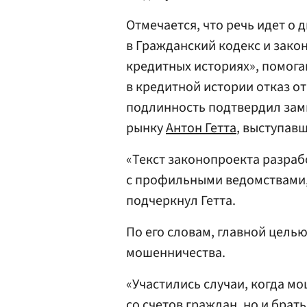
Отмечается, что речь идет о 
в Гражданский кодекс и зако
кредитных историях», помог
в кредитной истории отказ от
подлинность подтвердил зам
рынку
Антон Гетта
, выступав
«Текст законопроекта разраб
с профильными ведомствами,
подчеркнул Гетта.
По его словам, главной цель
мошенничества.
«Участились случаи, когда м
со счетов граждан, но и брат