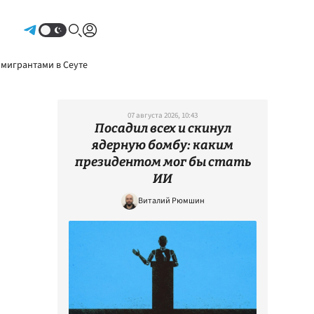
Авторизоваться
 мигрантами в Сеуте
07 августа 2026, 10:43
Посадил всех и скинул
ядерную бомбу: каким
президентом мог бы стать
ИИ
Виталий Рюмшин