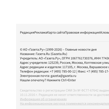
Редакция
Реклама
Карта сайта
Правовая информация
Услов
© АО «Газета.Ру» (1999-2026) – Главные новости дня
Название:
Газета.Ru
(Gazeta.Ru)
Учредитель:
АО «Газета.Ру»
, ОГРН 1067761730376, ИНН 7743
Адрес учредителя: 125239, Россия, Москва, Коптевская улиц
Адрес редакции и издателя:
117105
, г.
Москва
,
Варшавское шо
Телефон редакции:
+7 (495) 785-00-12
| Факс:
+7 (495) 785-17
Электронная почта:
gazeta@gazeta.ru
Нашли опечатку? Нажмите Ctrl+Enter
Свидетельство о регистрации СМИ Эл № ФС77-67642 выда
10.11.2016 г. Редакция не несет ответственности за дос
Информация об ограничениях
На информационном ресурсе применяются рекомендатель