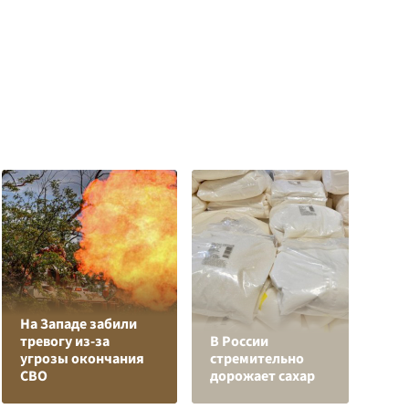
На Западе забили
Л
тревогу из-за
В России
з
угрозы окончания
стремительно
в
СВО
дорожает сахар
р