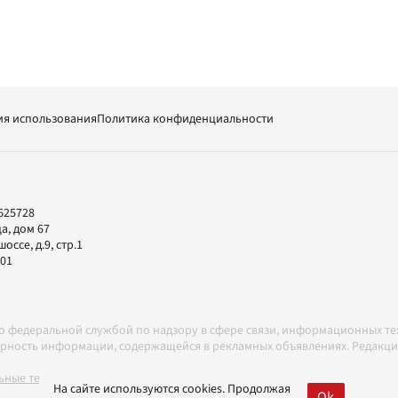
ия использования
Политика конфиденциальности
625728
а, дом 67
ссе, д.9, стр.1
-01
но федеральной службой по надзору в сфере связи, информационных т
товерность информации, содержащейся в рекламных объявлениях. Редак
ные технологии в соответствии с Правилами
На сайте используются cookies. Продолжая
Ok