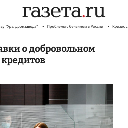
аву "Уралдронзавода"
Проблемы с бензином в России
Кризис с
равки о добровольном
 кредитов