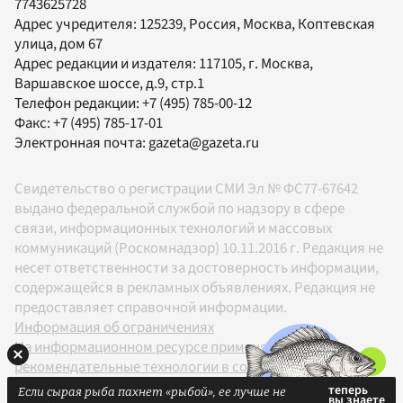
7743625728
Адрес учредителя: 125239, Россия, Москва, Коптевская
улица, дом 67
Адрес редакции и издателя:
117105
, г.
Москва
,
Варшавское шоссе, д.9, стр.1
Телефон редакции:
+7 (495) 785-00-12
Факс:
+7 (495) 785-17-01
Электронная почта:
gazeta@gazeta.ru
Свидетельство о регистрации СМИ Эл № ФС77-67642
выдано федеральной службой по надзору в сфере
связи, информационных технологий и массовых
коммуникаций (Роскомнадзор) 10.11.2016 г. Редакция не
несет ответственности за достоверность информации,
содержащейся в рекламных объявлениях. Редакция не
предоставляет справочной информации.
Информация об ограничениях
На информационном ресурсе применяются
рекомендательные технологии в соответствии с
Правилами
Если сырая рыба пахнет «рыбой», ее лучше не