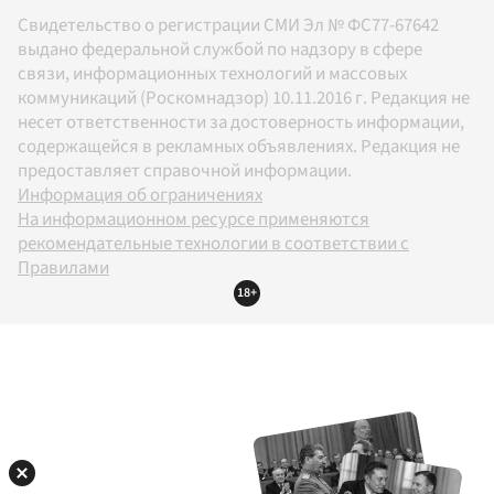
Свидетельство о регистрации СМИ Эл № ФС77-67642
выдано федеральной службой по надзору в сфере
связи, информационных технологий и массовых
коммуникаций (Роскомнадзор) 10.11.2016 г. Редакция не
несет ответственности за достоверность информации,
содержащейся в рекламных объявлениях. Редакция не
предоставляет справочной информации.
Информация об ограничениях
На информационном ресурсе применяются
рекомендательные технологии в соответствии с
Правилами
18+