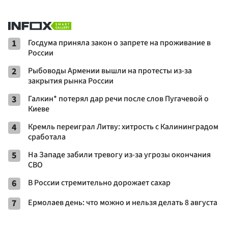
1
Госдума приняла закон о запрете на проживание в
России
2
Рыбоводы Армении вышли на протесты из-за
закрытия рынка России
3
Галкин* потерял дар речи после слов Пугачевой о
Киеве
4
Кремль переиграл Литву: хитрость с Калининградом
сработала
5
На Западе забили тревогу из-за угрозы окончания
СВО
6
В России стремительно дорожает сахар
7
Ермолаев день: что можно и нельзя делать 8 августа